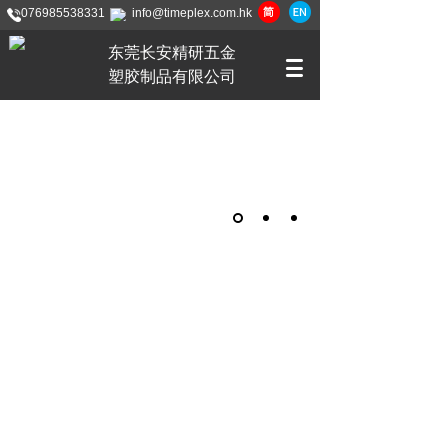
076985538331
info@timeplex.com.hk
东莞长安精研五金
塑胶制品有限公司