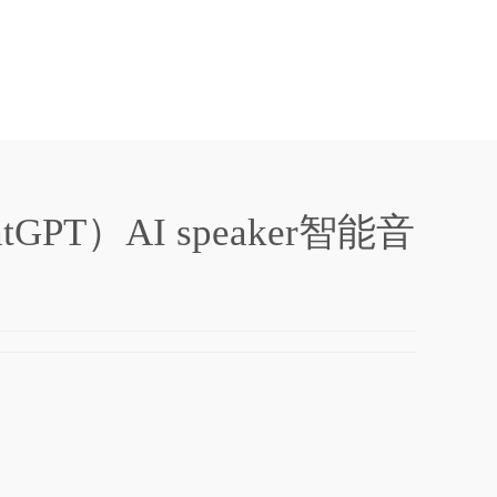
atGPT）AI speaker智能音